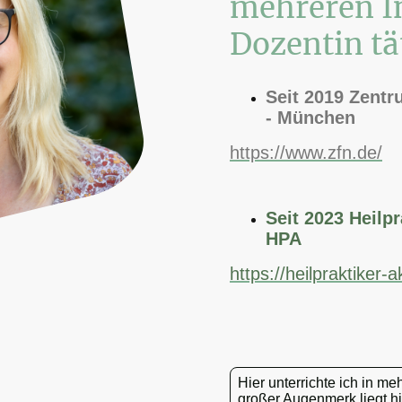
mehreren In
Dozentin tä
Seit 2019 Zentr
- München
https://www.zfn.de/
Seit 2023 Heilp
HPA
https://heilpraktiker
Hier unterrichte ich in m
großer Augenmerk liegt hi