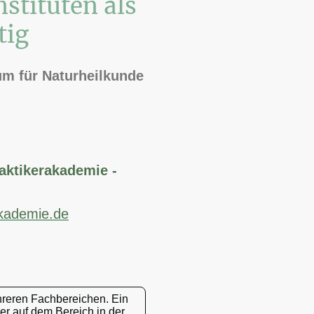
stituten als
tig
um für Naturheilkunde
raktikerakademie -
-akademie.de
ehreren Fachbereichen. Ein
er auf dem Bereich in der